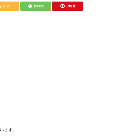
RSS
feedly
Pin it
います。