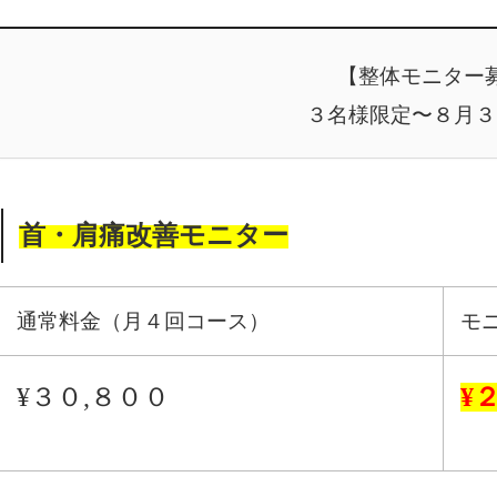
【整体モニター
３名様限定〜８月３
首・肩痛改善モニター
通常料金（月４回コース）
モ
¥３０,８００
¥