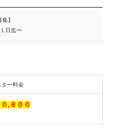
募集】
１日迄〜
ニター料金
２０,８００