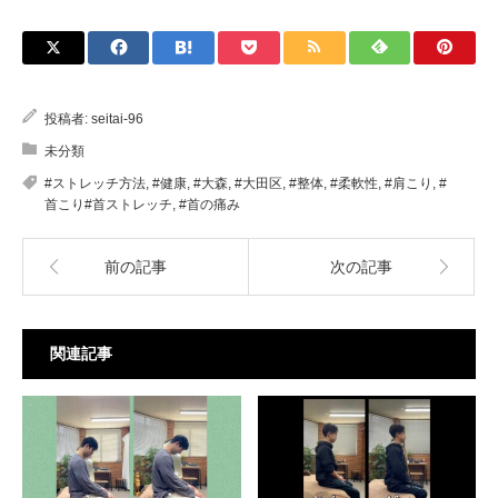
投稿者:
seitai-96
未分類
#ストレッチ方法
,
#健康
,
#大森
,
#大田区
,
#整体
,
#柔軟性
,
#肩こり
,
#
首こり#首ストレッチ
,
#首の痛み
前の記事
次の記事
関連記事