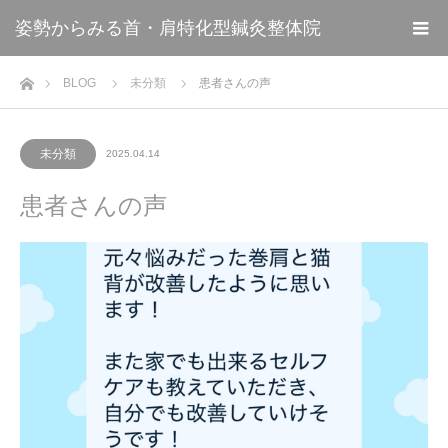
姿勢からみる首・肩特化型鍼灸整体院
ホーム
BLOG
未分類
患者さんの声
未分類
2025.04.14
患者さんの声